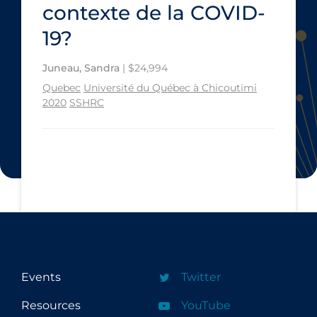
contexte de la COVID-
19?
Juneau, Sandra
| $24,994
Quebec
Université du Québec à Chicoutimi
2020
SSHRC
Events
Twitter
Resources
YouTube