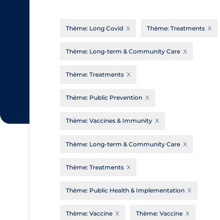
CanCOVID
About Coronavirus
Thème:
Long Covid
Thème:
Treatments
Cochrane Library
Aerosols
Evidence Synthesis Network
Allied Healthcare
Thème:
Long-term & Community Care
Institut national de santé publique du
Barriers to Access
Thème:
Treatments
Québec
Business Re-opening
Science Table
Thème:
Public Prevention
Clinicians
Thème:
Vaccines & Immunity
Communication Practices
Apply
Reset
Communications & Media
Thème:
Long-term & Community Care
Community & Social Services
Thème:
Treatments
Community Prevention & Transmission
Thème:
Public Health & Implementation
Cost
Decontamination of PPE
Thème:
Vaccine
Thème:
Vaccine