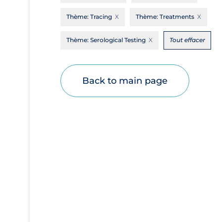
Disease Mechanism
Thème:
Tracing
Thème:
Treatments
Drug Interventions
Thème:
Serological Testing
Tout effacer
Economics
Educational Materials
Back to main page
Epidemiology
Ethics & Socio-cultural
Eye Protection
Face Protection
Funding
Future Planning
Health Equity & Social Determinants of
Health
Health Inequities