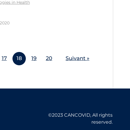
gies in Health
 2020
17
18
19
20
Suivant »
©2023 CANCOVID, All rights
reserved.