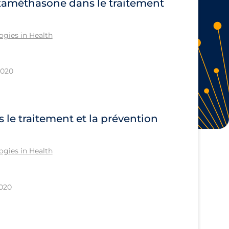
examéthasone dans le traitement
gies in Health
2020
s le traitement et la prévention
gies in Health
2020