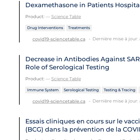
Dexamethasone in Patients Hospital
Product:
—
Science Table
Drug Interventions
Treatments
Dernière mise à jour: 
covid19-sciencetable.ca
Decrease in Antibodies Against SA
Role of Serological Testing
Product:
—
Science Table
Immune System
Serological Testing
Testing & Tracing
Dernière mise à jour: 
covid19-sciencetable.ca
Essais cliniques en cours sur le vac
(BCG) dans la prévention de la COVI