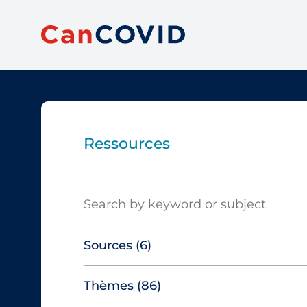
Ressources
Search
Sources
(6)
Thèmes
(86)
Canadian Agency for Drugs and
Technologies in Health