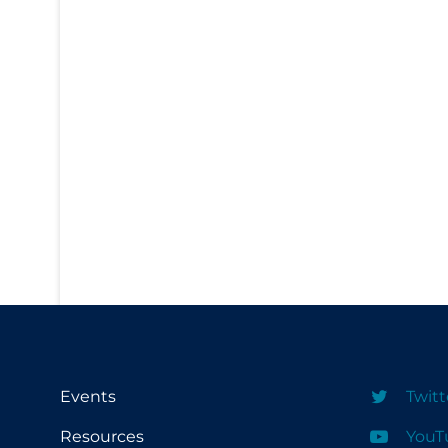
PPE
Practice Guidelines
Protective Clothing
Public Health & Implementation
Public Health Policy
Public Policy & Economic Impact
Public Prevention
Quarantine
Rapid Testing
Re-Opening
Recreation
Events
Twitt
Recreation Grounds
Resources
YouT
Regulation & Policy