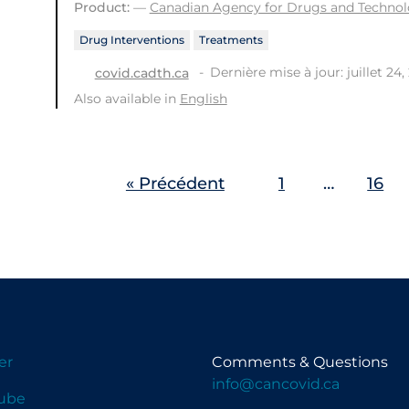
Product:
—
Canadian Agency for Drugs and Technolo
Drug Interventions
Treatments
Dernière mise à jour: juillet 24,
covid.cadth.ca
Also available in
English
« Précédent
1
…
16
er
Comments & Questions
info@cancovid.ca
ube