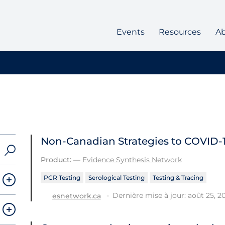
Events
Resources
A
Non-Canadian Strategies to COVID‑1
Product:
—
Evidence Synthesis Network
PCR Testing
Serological Testing
Testing & Tracing
Dernière mise à jour: août 25, 2
esnetwork.ca