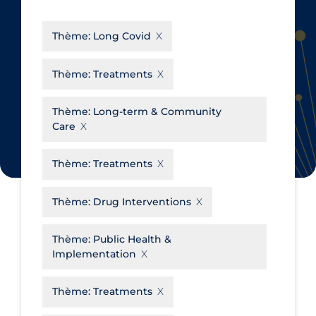
CanCOVID
About Coronavirus
Thème:
Long Covid
Cochrane Library
Aerosols
Evidence Synthesis Network
Allied Healthcare
Thème:
Treatments
Institut national de santé publique
Barriers to Access
du Québec
Thème:
Long-term & Community
Business Re-opening
Care
Science Table
Clinicians
Thème:
Treatments
Communication Practices
Apply
Reset
Communications & Media
Thème:
Drug Interventions
Community & Social Services
Thème:
Public Health &
Community Prevention &
Implementation
Transmission
Cost
Thème:
Treatments
Decontamination of PPE