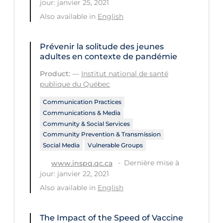
jour: janvier 25, 2021
PPE
Also available in
English
Practice Guidelines
Protective Clothing
Prévenir la solitude des jeunes
adultes en contexte de pandémie
Public Health & Implementation
Product:
—
Institut national de santé
Public Health Policy
publique du Québec
Public Policy & Economic Impact
Communication Practices
Communications & Media
Public Prevention
Community & Social Services
Community Prevention & Transmission
Quarantine
Social Media
Vulnerable Groups
Rapid Testing
Dernière mise à
www.inspq.qc.ca
Re-Opening
jour: janvier 22, 2021
Also available in
English
Recreation
Recreation Grounds
The Impact of the Speed of Vaccine