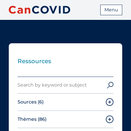
Menu
Ressources
Search
Sources
(6)
Thèmes
(86)
Canadian Agency for Drugs and
Technologies in Health