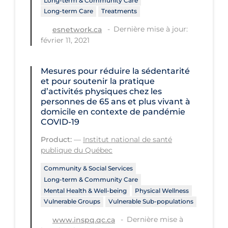
Long-term & Community Care
Long-term Care
Treatments
Long-term Care
Dernière mise à jour:
esnetwork.ca
Low SES
février 11, 2021
Mental Health & Well-being
Mesures pour réduire la sédentarité
Mental Wellness
et pour soutenir la pratique
Models
d’activités physiques chez les
personnes de 65 ans et plus vivant à
Most Common Signs & Symptoms
domicile en contexte de pandémie
COVID-19
New Technology
Product:
—
Institut national de santé
News Outlets
publique du Québec
Non-drug Interventions
Community & Social Services
Long-term & Community Care
Over the Counter
Mental Health & Well-being
Physical Wellness
PCR Testing
Vulnerable Groups
Vulnerable Sub-populations
Dernière mise à
Physical Wellness
www.inspq.qc.ca