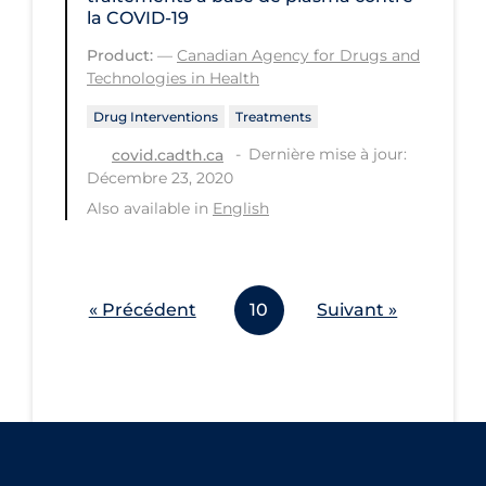
la COVID-19
Product:
—
Canadian Agency for Drugs and
Technologies in Health
Drug Interventions
Treatments
Dernière mise à jour:
covid.cadth.ca
Décembre 23, 2020
Also available in
English
« Précédent
10
Suivant »